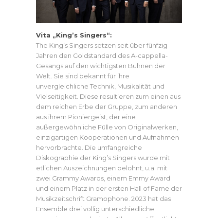
Vita „King’s Singers“:
The King’s Singers setzen seit über fünfzig
Jahren den Goldstandard des A-cappella-
Gesangs auf den wichtigsten Bühnen der
Welt. Sie sind bekannt für ihre
unvergleichliche Technik, Musikalität und
Vielseitigkeit. Diese resultieren zum einen aus
dem reichen Erbe der Gruppe, zum anderen
aus ihrem Pioniergeist, der eine
außergewöhnliche Fülle von Originalwerken,
einzigartigen Kooperationen und Aufnahmen
hervorbrachte. Die umfangreiche
Diskographie der King’s Singers wurde mit
etlichen Auszeichnungen belohnt, u.a. mit
zwei Grammy Awards, einem Emmy Award
und einem Platz in der ersten Hall of Fame der
Musikzeitschrift Gramophone. 2023 hat das
Ensemble drei völlig unterschiedliche