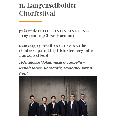
11. Langenselbolder
Chorfestival
präsentiert THE KING’S SINGERS //
Programm: „Close Harmony“
Samstag 25. April 2026 I 20.00 Uhr
(Einlass 19.00 Uhr) I Klosterberghalle
Langenselbold
„Weltklasse Vokalmusik a cappella –
Renaissance, Romantik, Moderne, Jazz &
Pop“