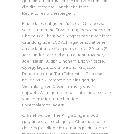
gemeinsam produzierte Alben veröffentlicht,
die die immense Bandbreite ihres
Repertoires widerspiegeln.
Eines der wichtigsten Ziele der Gruppe war
schon immer die Erweiterung des Kanons der
Chormusik. The King’s Singers haben seit ihrer
Gründung über 200 Auftragskompositionen
an bedeutende Komponisten des 20. und 21.
Jahrhunderts vergeben, u.a. John Tavener,
Joe Hisaishi, Judith Bingham, Eric Whitacre,
György Ligeti, Luciano Berio, Krzysztof
Penderecki und Toru Takemitsu. Zu dieser
neuen Musik kommt eine einzigartige
Sammlung von Close Harmony und A-
cappella Arrangements, darunter auch solche
von ehemaligen und heutigen
Ensemblemitgliedern.
Offiziell wurden The King’s Singers 1968
gegründet, als sechs junge Chorstipendiaten
des King’s College in Cambridge ein Konzert
in der Londoner Queen Elizabeth Hall gaben.